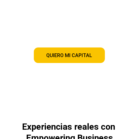
Dinos cuanto necesitas 
Elige el tiempo para liquidarlo
¡Listo! Gestionamos tu crédito en 
menos de 24 hrs
QUIERO MI CAPITAL
Desde $30,000 hasta $35 millones. Sin historial. 
Sin complicaciones.
Experiencias reales con 
Empowering Business